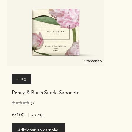
1 tamanho
100 g
Peony & Blush Suede Sabonete
(0)
€31.00
|
€0.31
/g
Adicionar ao carrinho