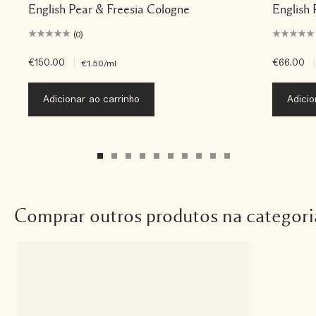
English Pear & Freesia Cologne
English 
(0)
€150.00
|
€66.00
|
€1.50
/ml
Adicionar ao carrinho
Adicio
Comprar outros produtos na categori