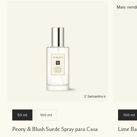
Mais vend
2 tamanhos
50 ml
100 ml
100 ml
Peony & Blush Suede Spray para Casa
Lime Ba