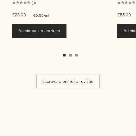
(0)
€28.00
|
€53.00
|
€0.56
/ml
Adicionar ao carrinho
Adicio
Escreva a primeira revisão