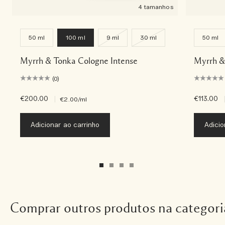
4 tamanhos
50 ml
100 ml
9 ml
30 ml
50 ml
Myrrh & Tonka Cologne Intense
Myrrh &
(0)
€200.00
|
€113.00
€2.00
/ml
Adicionar ao carrinho
Adicio
Comprar outros produtos na categori