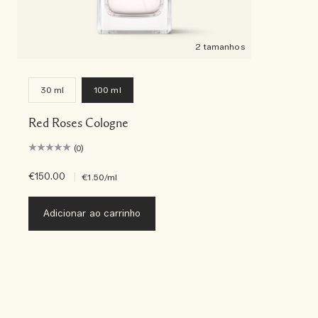
2 tamanhos
30 ml
100 ml
Red Roses Cologne
(0)
€150.00
|
€1.50
/ml
Adicionar ao carrinho