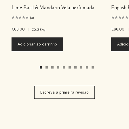
Lime Basil & Mandarin Vela perfumada
English 
(0)
€66.00
|
€66.00
|
€0.33
/g
Adicionar ao carrinho
Adicio
Escreva a primeira revisão