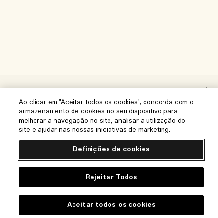
Ajuda
Ao clicar em "Aceitar todos os cookies", concorda com o
Perguntas frequentes
armazenamento de cookies no seu dispositivo para
melhorar a navegação no site, analisar a utilização do
Visite e Explore
A minha encomenda
site e ajudar nas nossas iniciativas de marketing.
Localizador de Lojas
Informação de entrega
Definições de cookies
A nossa empresa
Os nossos colaboradores e o nosso local de trabalho
Devoluções e reembolsos
Informação empresarial
Rejeitar Todos
A nossa prática sustentável
Comprar Online
Privacidade e Termos
Oportunidades de emprego
Glossário de Ingredientes
O meu perfil
Aceitar todos os cookies
Termos de utilização
Contacte-nos
Localização e idioma