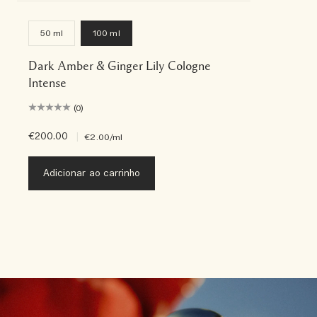
50 ml
100 ml
Dark Amber & Ginger Lily Cologne
Intense
(0)
€200.00
|
€2.00
/ml
Adicionar ao carrinho