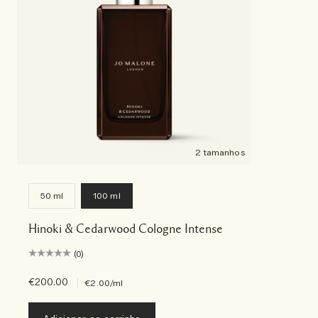
2 tamanhos
50 ml
100 ml
Hinoki & Cedarwood Cologne Intense
(0)
€200.00
|
€2.00
/ml