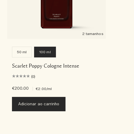
2 tamanhos
50 ml
100 ml
Scarlet Poppy Cologne Intense
(0)
€200.00
|
€2.00
/ml
Adicionar ao carrinho