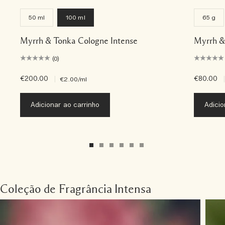
50 ml
100 ml
65 g
Myrrh & Tonka Cologne Intense
Myrrh &
(0)
€200.00
|
€80.00
|
€2.00
/ml
Adicionar ao carrinho
Adicio
Coleção de Fragrância Intensa