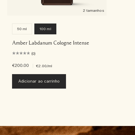
2 tamanhos
50 ml
100 ml
Amber Labdanum Cologne Intense
(0)
€200.00
|
€2.00
/ml
Adicionar ao carrinho