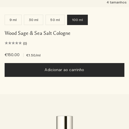
4 tamanhos
9 ml
30 ml
50 ml
100 ml
Wood Sage & Sea Salt Cologne
(0)
€150.00
|
€1.50
/ml
Adicionar ao carrinho