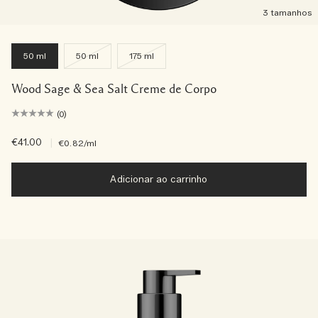
3 tamanhos
50 ml
50 ml
175 ml
Wood Sage & Sea Salt Creme de Corpo
(0)
€41.00
|
€0.82
/ml
Adicionar ao carrinho