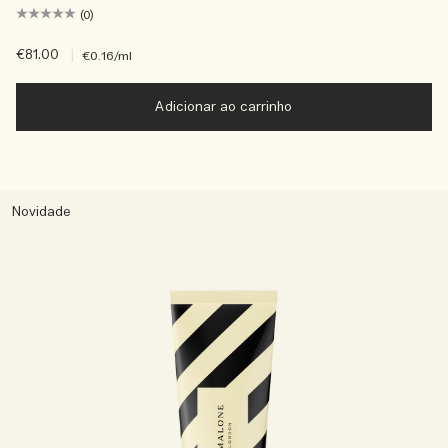
(0)
€81.00
|
€0.16
/ml
Adicionar ao carrinho
Novidade