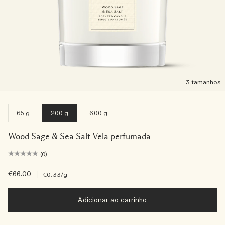
3 tamanhos
65 g
200 g
600 g
Wood Sage & Sea Salt Vela perfumada
(0)
€66.00
|
€0.33
/g
Adicionar ao carrinho