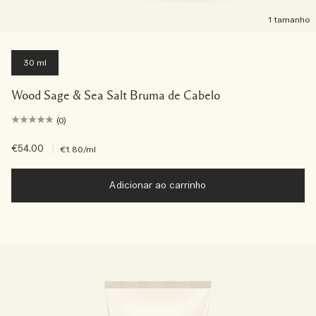
1 tamanho
30 ml
Wood Sage & Sea Salt Bruma de Cabelo
(0)
€54.00
|
€1.80
/ml
Adicionar ao carrinho