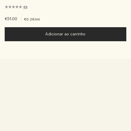
(0)
€51.00
|
€0.26
/ml
Adicionar ao carrinho