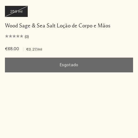
250 ml
Wood Sage & Sea Salt Loção de Corpo e Mãos
(0)
€68.00
|
€0.27
/ml
Esgotado