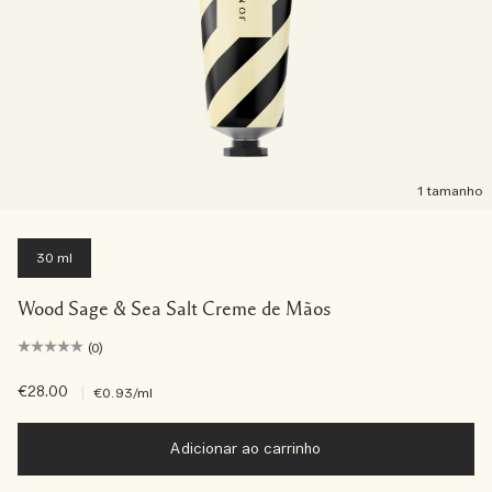
1 tamanho
30 ml
Wood Sage & Sea Salt Creme de Mãos
(0)
€28.00
|
€0.93
/ml
Adicionar ao carrinho