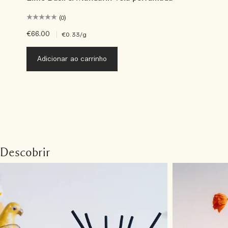
(0)
€66.00
|
€0.33
/g
Adicionar ao carrinho
Descobrir