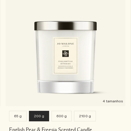
4 tamanhos
65 g
200 g
600 g
2100 g
English Pear & Freesia Scented Candle