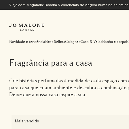
Viaje com elegância: Receba 5 essenciais de viagem numa bolsa em 
Novidade e tendência
Best Sellers
Colognes
Casa & Velas
Banho e corpo
E
Fragrância para a casa
Crie histórias perfumadas à medida de cada espaço com a
para casa que criam ambiente e descubra a combinação pe
Deixe que a nossa casa inspire a sua.
Mais vendido