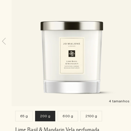
4 tamanhos
65 g
200 g
600 g
2100 g
Lime Basil & Mandarin Vela perfumada