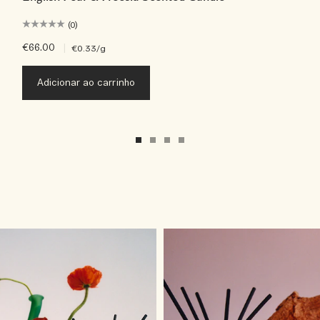
(0)
€66.00
|
€0.33
/g
Adicionar ao carrinho