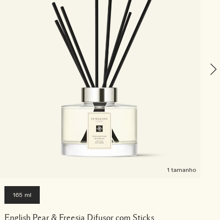
L
1 tamanho
165 ml
English Pear & Freesia Difusor com Sticks