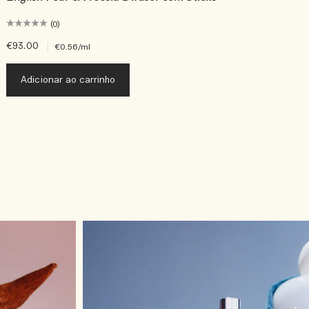
(0)
€93.00
|
€
€0.56
/ml
Adicionar ao carrinho