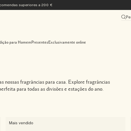
encomendas superiores a 200 €
Pe
dição para Homem
Presentes
Exclusivamente online
s nossas fragrâncias para casa. Explore fragrâncias
rfeita para todas as divisões e estações do ano.
Mais vendido