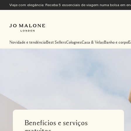
Viaje com elegância: Receba 5 essenciais de viagem numa bolsa em 
Novidade e tendência
Best Sellers
Colognes
Casa & Velas
Banho e corpo
E
Benefícios e serviços