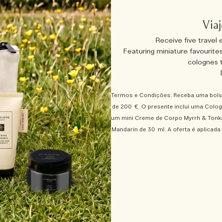
Via
Receive five travel 
Featuring miniature favourit
colognes t
Termos e Condições: Receba uma bolsa
de 200 €. O presente inclui uma Colo
um mini Creme de Corpo Myrrh & Tonka,
Mandarin de 30 ml. A oferta é aplicad