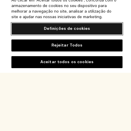
Ao clicar em "Aceitar todos os cookies", concorda com o
armazenamento de cookies no seu dispositivo para
melhorar a navegação no site, analisar a utilização do
site e ajudar nas nossas iniciativas de marketing.
Definições de cookies
Rejeitar Todos
Ajuda
Perguntas frequentes
Aceitar todos os cookies
Visite e Explore
A minha encomenda
Localizador de Lojas
Informação de entrega
A nossa empresa
Os nossos colaboradores e o nosso local de trabalho
Devoluções e reembolsos
Informação empresarial
A nossa prática sustentável
Comprar Online
Privacidade e Termos
Oportunidades de emprego
Glossário de Ingredientes
O meu perfil
Termos de utilização
Contacte-nos
Localização e idioma
Política de Privacidade