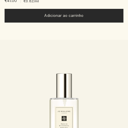
€41.00
|
€0.82
/ml
Adicionar ao carrinho