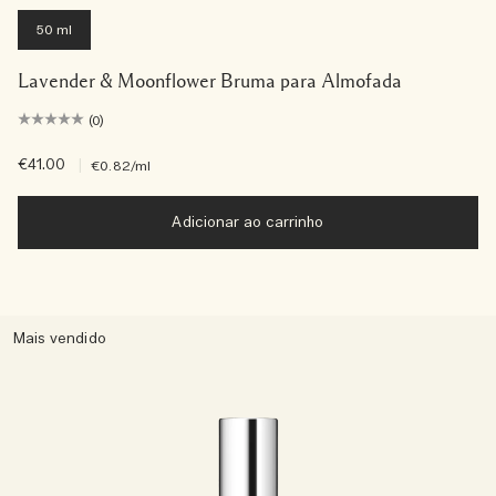
50 ml
Lavender & Moonflower Bruma para Almofada
(0)
€41.00
|
€0.82
/ml
Adicionar ao carrinho
Mais vendido