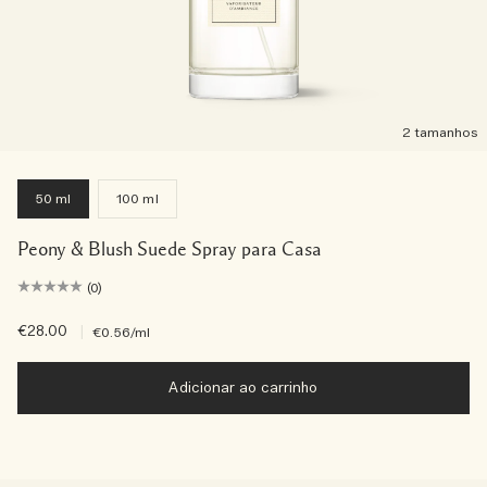
2 tamanhos
50 ml
100 ml
Peony & Blush Suede Spray para Casa
(0)
€28.00
|
€0.56
/ml
Adicionar ao carrinho