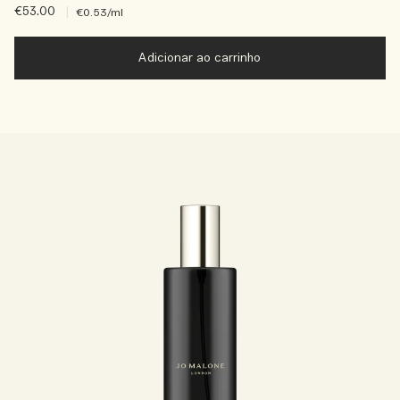
€53.00
|
€0.53
/ml
Adicionar ao carrinho