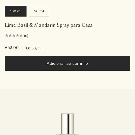
100 ml
50 ml
Lime Basil & Mandarin Spray para Casa
(0)
€53.00
|
€0.53
/ml
Adicionar ao carrinho