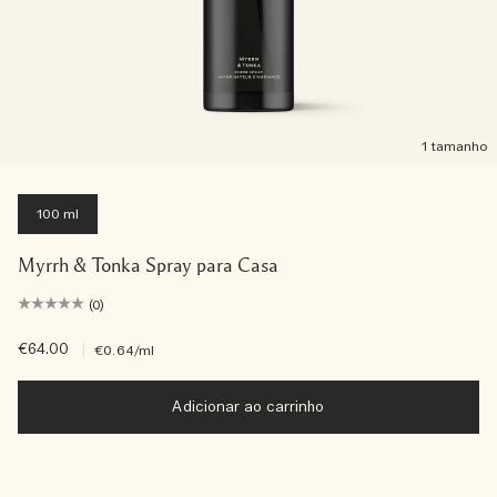
1 tamanho
100 ml
Myrrh & Tonka Spray para Casa
(0)
€64.00
|
€0.64
/ml
Adicionar ao carrinho