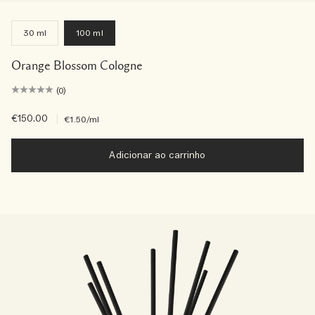
30 ml
100 ml
Orange Blossom Cologne
(0)
€150.00
|
€1.50
/ml
Adicionar ao carrinho