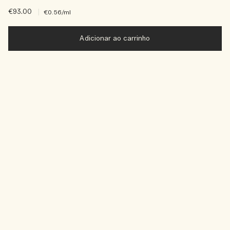
€93.00
|
€0.56
/ml
Adicionar ao carrinho