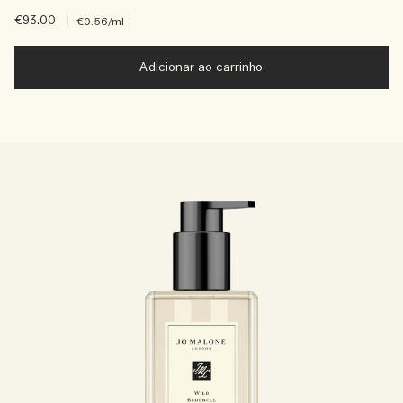
€93.00
|
€0.56
/ml
Adicionar ao carrinho