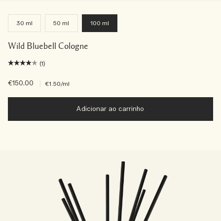
30 ml
50 ml
100 ml
Wild Bluebell Cologne
(1)
€150.00
|
€1.50
/ml
Adicionar ao carrinho