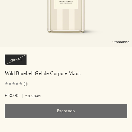
1 tamanho
250 ml
Wild Bluebell Gel de Corpo e Mãos
(0)
€50.00
|
€0.20
/ml
Esgotado