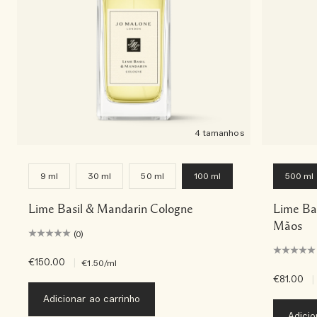
4 tamanhos
9 ml
30 ml
50 ml
100 ml
500 ml
Lime Basil & Mandarin Cologne
Lime Ba
Mãos
(0)
€150.00
|
€1.50
/ml
€81.00
|
Adicionar ao carrinho
Adicio