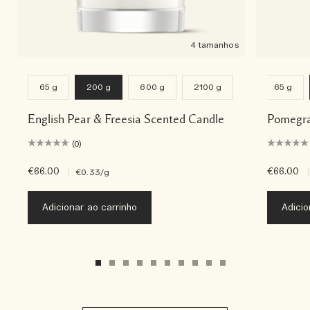
4 tamanhos
65 g
200 g
600 g
2100 g
65 g
English Pear & Freesia Scented Candle
Pomegra
(0)
€66.00
|
€66.00
|
€0.33
/g
Adicionar ao carrinho
Adicio