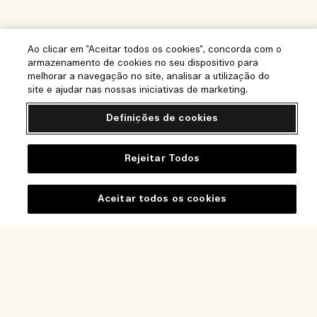
Ao clicar em "Aceitar todos os cookies", concorda com o
armazenamento de cookies no seu dispositivo para
melhorar a navegação no site, analisar a utilização do
site e ajudar nas nossas iniciativas de marketing.
Definições de cookies
Rejeitar Todos
Ajuda
Aceitar todos os cookies
Perguntas frequentes
Visite e Explore
A minha encomenda
Localizador de Lojas
Adicionar ao carrinho
Informação de entrega
A nossa empresa
Os nossos colaboradores e o nosso local de trabalho
Devoluções e reembolsos
Informação empresarial
A nossa prática sustentável
Comprar Online