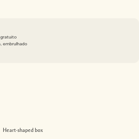
gratuito
o, embrulhado
1 tamanho
Heart-shaped box