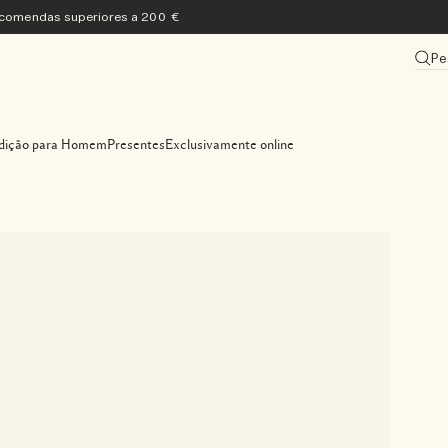
encomendas superiores a 200 €
Pe
dição para Homem
Presentes
Exclusivamente online