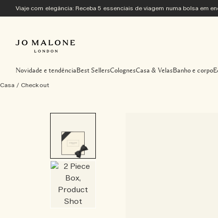
Viaje com elegância: Receba 5 essenciais de viagem numa bolsa em 
Novidade e tendência
Best Sellers
Colognes
Casa & Velas
Banho e corpo
E
Casa
/
Checkout