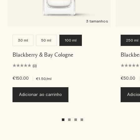
3 tamanhos
30 ml
50 ml
100 ml
250 ml
Blackberry & Bay Cologne
Blackbe
(0)
€150.00
|
€50.00
|
€1.50
/ml
Adicionar ao carrinho
Adicio