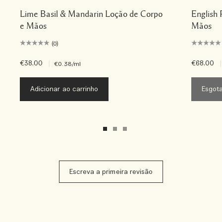
Lime Basil & Mandarin Loção de Corpo
English 
e Mãos
Mãos
(0)
€38.00
|
€68.00
|
€0.38
/ml
Adicionar ao carrinho
Esgot
Escreva a primeira revisão