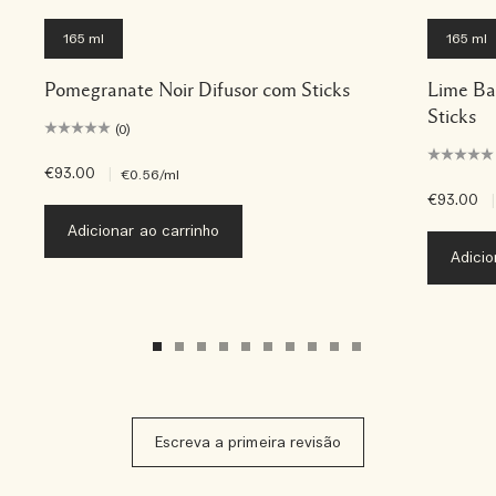
165 ml
165 ml
Pomegranate Noir Difusor com Sticks
Lime Ba
Sticks
(0)
€93.00
|
€0.56
/ml
€93.00
|
Adicionar ao carrinho
Adicio
Escreva a primeira revisão