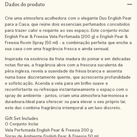
Dados do produto
Crie uma atmosfera acolhedora com o elegante Duo English Pear
para a Casa, que reúne dois essenciais perfumados concebidos
para trazer calor e requinte ao seu espaço. Este conjunto inclui:
English Pear & Freesia Vela Perfumada (200 g) e English Pear &
Freesia Room Spray (50 ml) - a combinação perfeita que enche a
sua casa com uma fragrância fresca e ainda sensual.
Inspirada na essência da fruta madura do pomar e em delicadas
notas florais, a fragrância abre com a frescura suculenta da
pêra inglesa, revela a suavidade da frésia branca e assenta
numa base discretamente quente, que acrescenta profundidade
e sofisticação. Acenda a vela para um brilho suave e
reconfortante ou refresque instantaneamente o espaço com o
spray de ambiente - juntos, criam uma atmosfera harmoniosa e
duradoura.Ideal para oferecer ou para elevar o seu próprio lar,
este duo combina fragrância intemporal a um luxo discreto.
Gift Set Includes
O Conjunto Inclui
Vela Perfumada English Pear & Freesia 200 g
Spray de Ambiente English Pear & Freesia 50 ml