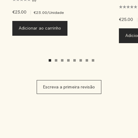
€23.00
|
€23.00
/Unidade
€25.00
|
Adicionar ao carrinho
Adicio
Escreva a primeira revisão