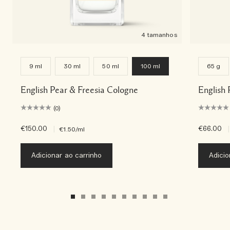
4 tamanhos
9 ml
30 ml
50 ml
100 ml
65 g
English Pear & Freesia Cologne
English 
(0)
€150.00
|
€66.00
|
€1.50
/ml
Adicionar ao carrinho
Adicio