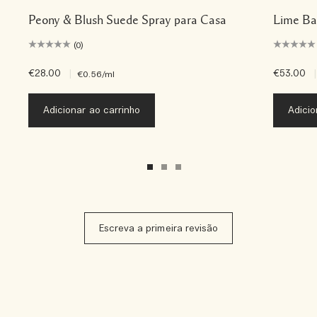
Peony & Blush Suede Spray para Casa
Lime Ba
(0)
€28.00
|
€53.00
|
€0.56
/ml
Adicionar ao carrinho
Adicio
Escreva a primeira revisão