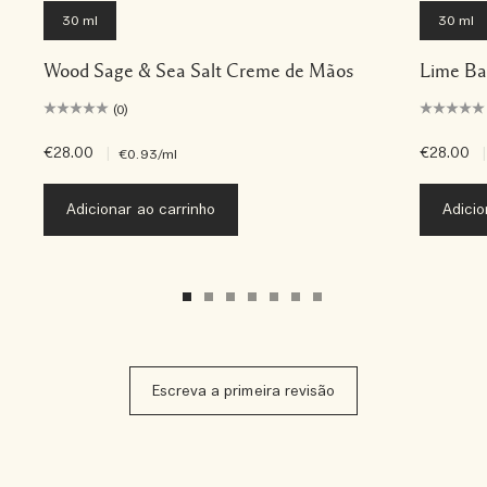
30 ml
30 ml
Wood Sage & Sea Salt Creme de Mãos
Lime Ba
(0)
€28.00
|
€28.00
|
€0.93
/ml
Adicionar ao carrinho
Adicio
Escreva a primeira revisão