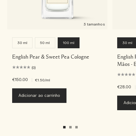
3 tamanhos
30 ml
50 ml
100 ml
30 ml
English Pear & Sweet Pea Cologne
English
Mãos - 
(0)
€150.00
|
€1.50
/ml
€28.00
|
Adicionar ao carrinho
Adicio