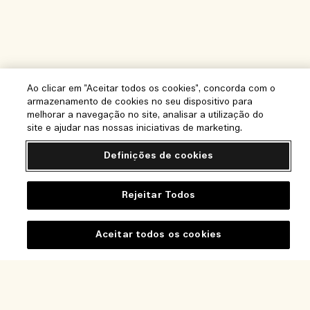
Ao clicar em "Aceitar todos os cookies", concorda com o
armazenamento de cookies no seu dispositivo para
melhorar a navegação no site, analisar a utilização do
site e ajudar nas nossas iniciativas de marketing.
Definições de cookies
Rejeitar Todos
Ajuda
Perguntas frequentes
Aceitar todos os cookies
Visite e Explore
A minha encomenda
Localizador de Lojas
Informação de entrega
Esgotado
A nossa empresa
Os nossos colaboradores e o nosso local de trabalho
Devoluções e reembolsos