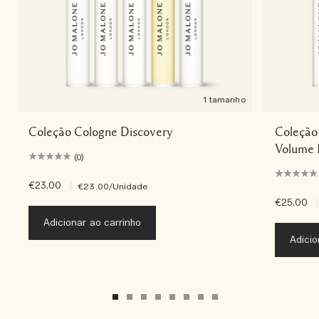
1 tamanho
Coleção Cologne Discovery
Coleção 
Volume 
(0)
€23.00
|
€23.00
/Unidade
€25.00
|
Adicionar ao carrinho
Adicio