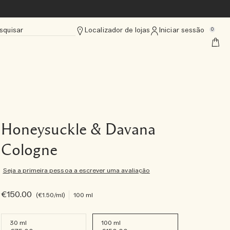
squisar
Localizador de lojas
Iniciar sessão
0
Honeysuckle & Davana
Cologne
Seja a primeira pessoa a escrever uma avaliação
€150.00
€1.50
/ml
100 ml
30 ml
100 ml