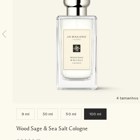
4 tamanhos
9 ml
30 ml
50 ml
100 ml
Wood Sage & Sea Salt Cologne