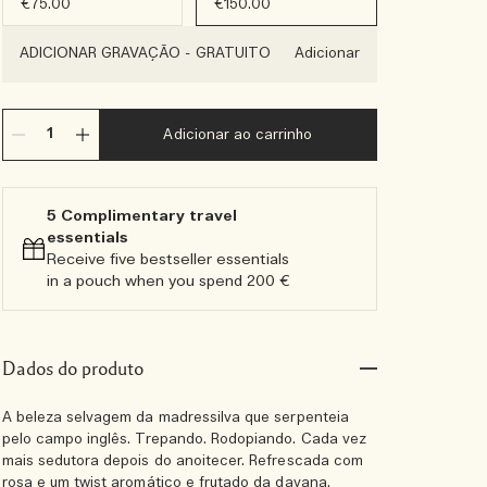
€75.00
€150.00
ADICIONAR GRAVAÇÃO
-
GRATUITO
Adicionar
Adicionar ao carrinho
5 Complimentary travel
essentials​
Receive five bestseller essentials
in a pouch when you spend 200 €
Dados do produto
A beleza selvagem da madressilva que serpenteia
pelo campo inglês. Trepando. Rodopiando. Cada vez
mais sedutora depois do anoitecer. Refrescada com
rosa e um twist aromático e frutado da davana.