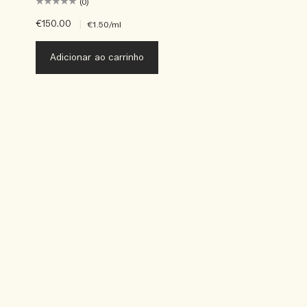
(0)
€150.00
|
€1.50
/ml
Adicionar ao carrinho