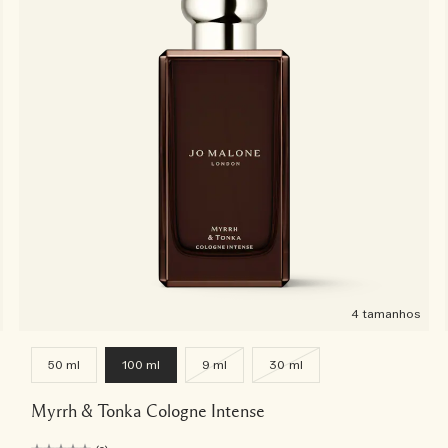
4 tamanhos
50 ml
100 ml
9 ml
30 ml
Myrrh & Tonka Cologne Intense