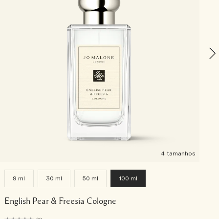
O
4 tamanhos
9 ml
30 ml
50 ml
100 ml
English Pear & Freesia Cologne