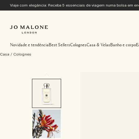
Viaje com elegância: Receba 5 essenciais de viagem numa bolsa em 
Novidade e tendência
Best Sellers
Colognes
Casa & Velas
Banho e corpo
E
Casa
/
Colognes