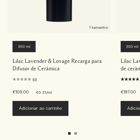
1 tamanho
350 ml
350 ml
Lilac Lavender & Lovage Recarga para
Lilac L
Difusor de Cerâmica
de cerâ
(0)
€109.00
|
€187.00
€0.31
/ml
Adicionar ao carrinho
Adicio