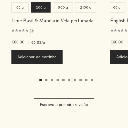
65 g
200 g
600 g
2100 g
65 g
Lime Basil & Mandarin Vela perfumada
English 
(0)
€66.00
|
€66.00
|
€0.33
/g
Adicionar ao carrinho
Adicio
Escreva a primeira revisão