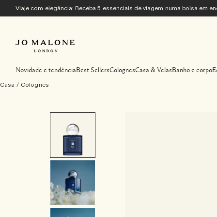
Viaje com elegância: Receba 5 essenciais de viagem numa bolsa em 
Novidade e tendência
Best Sellers
Colognes
Casa & Velas
Banho e corpo
E
Casa
/
Colognes