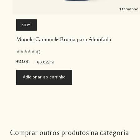
1 tamanho
50 ml
Moonlit Camomile Bruma para Almofada
(0)
€41.00
|
€0.82
/ml
Adicionar ao carrinho
Comprar outros produtos na categoria