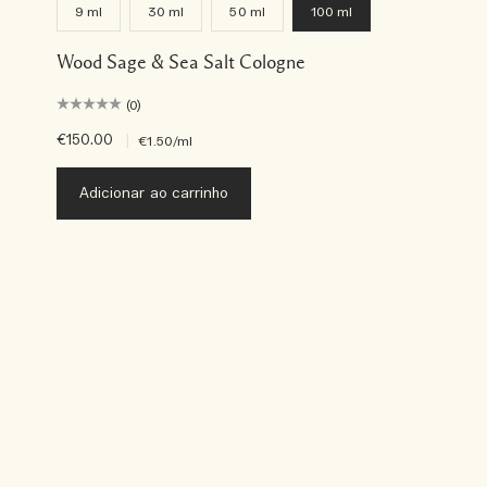
9 ml
30 ml
50 ml
100 ml
Wood Sage & Sea Salt Cologne
(0)
€150.00
|
€1.50
/ml
Adicionar ao carrinho