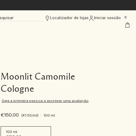
squisar
Localizador de lojas
Iniciar sessão
0
Moonlit Camomile
Cologne
Seja a primeira pessoa a escrever uma avaliação
€150.00
€1.50
/ml
100 ml
100 ml