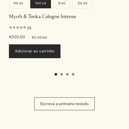
50 ml
100 ml
9 ml
30 ml
Myrrh & Tonka Cologne Intense
(0)
€200.00
|
€2.00
/ml
Adicionar ao carrinho
Escreva a primeira revisão