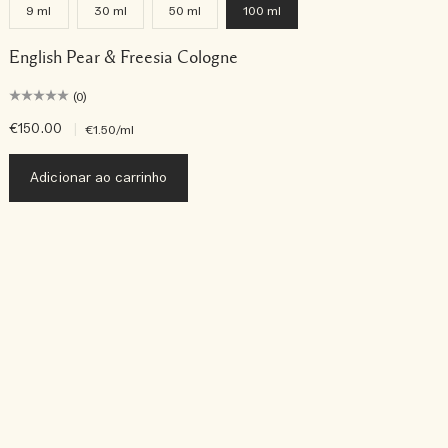
9 ml
30 ml
50 ml
100 ml
English Pear & Freesia Cologne
(0)
€150.00
|
€
€1.50
/ml
Adicionar ao carrinho