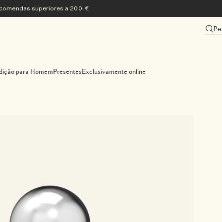
encomendas superiores a 200 €
Pe
dição para Homem
Presentes
Exclusivamente online