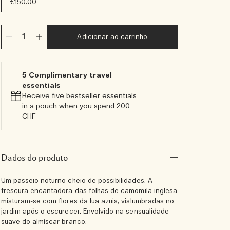
€150.00
Adicionar ao carrinho
5 Complimentary travel
essentials​
Receive five bestseller essentials
in a pouch when you spend 200
CHF
Dados do produto
Um passeio noturno cheio de possibilidades. A
frescura encantadora das folhas de camomila inglesa
misturam-se com flores da lua azuis, vislumbradas no
jardim após o escurecer. Envolvido na sensualidade
suave do almíscar branco.