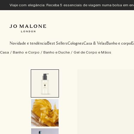
Viaje com elegância: Receba 5 essenciais de viagem numa bolsa em 
Novidade e tendência
Best Sellers
Colognes
Casa & Velas
Banho e corpo
E
Casa
/
Banho e Corpo
/
Banho e Duche
/
Gel de Corpo e Mãos