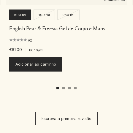
500 ml
100 ml
250 ml
English Pear & Freesia Gel de Corpo e Mãos
(0)
€81.00
|
€0.16
/ml
Adicionar ao carrinho
Escreva a primeira revisão