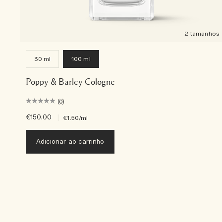
2 tamanhos
30 ml
100 ml
Poppy & Barley Cologne
(0)
€150.00
|
€1.50
/ml
Adicionar ao carrinho