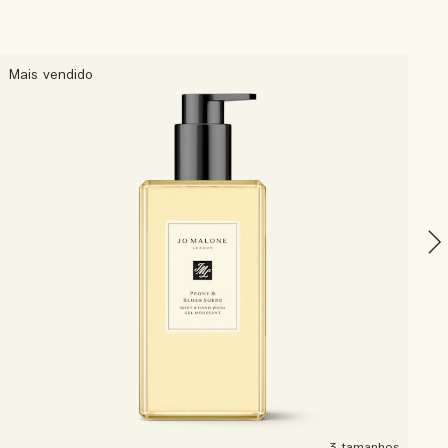
Mais vendido
F
C
3 tamanhos