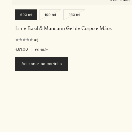
500 ml
100 ml
250 ml
Lime Basil & Mandarin Gel de Corpo e Mãos
(0)
€81.00
|
€0.16
/ml
Adicionar ao carrinho