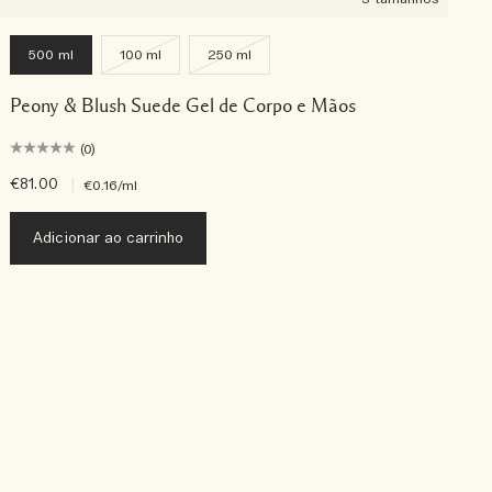
500 ml
100 ml
250 ml
Peony & Blush Suede Gel de Corpo e Mãos
(0)
€81.00
|
€
€0.16
/ml
Adicionar ao carrinho