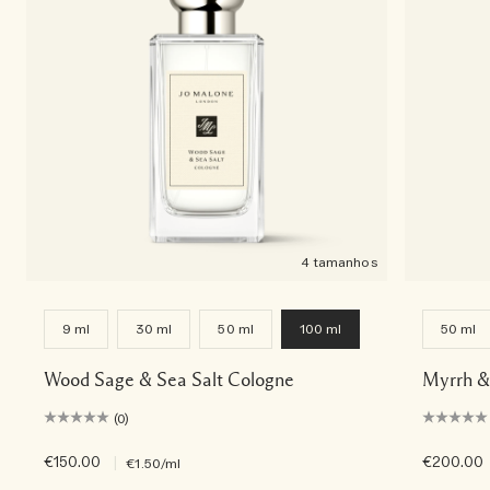
4 tamanhos
9 ml
30 ml
50 ml
100 ml
50 ml
Wood Sage & Sea Salt Cologne
Myrrh &
(0)
€150.00
|
€200.00
€1.50
/ml